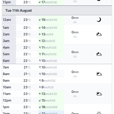
0%
↑
11pm
23
17
ENE
°C
km/h
Tue 11th August
0
mm
↑
12am
23
19
ENE
°C
km/h
0%
1am
23
14
↑
ENE
°C
km/h
0
mm
2am
23
13
E
↑
°C
km/h
5%
↑
3am
23
12
SE
°C
km/h
↑
4am
22
11
SSE
°C
km/h
0
mm
↑
5am
22
11
SSE
°C
km/h
5%
↑
6am
22
10
SSE
°C
km/h
↑
7am
21
10
SSE
°C
km/h
0
mm
↑
8am
21
10
SSE
°C
km/h
0%
↑
9am
22
9
SSE
°C
km/h
↑
10am
23
9
SE
°C
km/h
0
mm
11am
23
13
↑
ESE
°C
km/h
0%
↑
12pm
23
15
NE
°C
km/h
↑
1pm
23
18
NNE
°C
km/h
↑
2pm
23
21
0
NNE
°C
km/h
mm