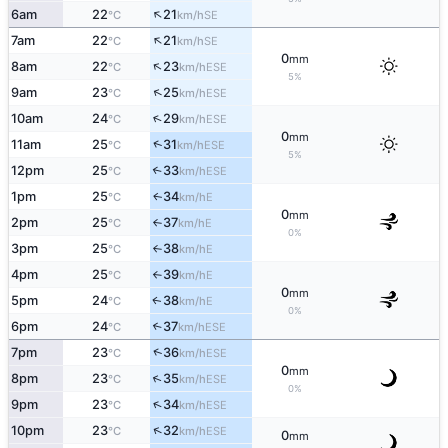
↑
6am
22
21
SE
°C
km/h
↑
7am
22
21
SE
°C
km/h
0
mm
↑
8am
22
23
ESE
°C
km/h
5%
↑
9am
23
25
ESE
°C
km/h
↑
10am
24
29
ESE
°C
km/h
0
mm
↑
11am
25
31
ESE
°C
km/h
5%
12pm
25
33
↑
ESE
°C
km/h
1pm
25
34
E
↑
°C
km/h
0
mm
2pm
25
37
E
°C
km/h
↑
0%
3pm
25
38
E
°C
km/h
↑
4pm
25
39
E
°C
km/h
↑
0
mm
5pm
24
38
E
↑
°C
km/h
0%
6pm
24
37
↑
ESE
°C
km/h
↑
7pm
23
36
ESE
°C
km/h
0
mm
↑
8pm
23
35
ESE
°C
km/h
0%
↑
9pm
23
34
ESE
°C
km/h
↑
10pm
23
32
ESE
°C
km/h
0
mm