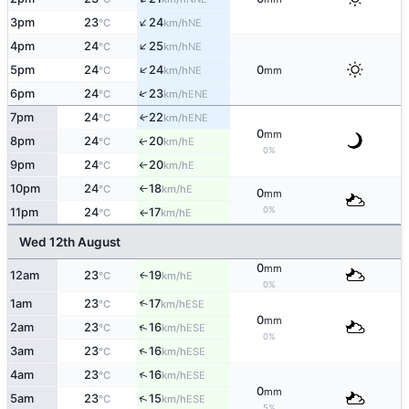
↑
3pm
23
24
NE
°C
km/h
↑
4pm
24
25
NE
°C
km/h
↑
5pm
24
24
0
NE
°C
km/h
mm
↑
6pm
24
23
ENE
°C
km/h
7pm
24
22
↑
ENE
°C
km/h
0
mm
8pm
24
20
E
↑
°C
km/h
0%
9pm
24
20
E
°C
km/h
↑
10pm
24
18
E
°C
km/h
↑
0
mm
0%
11pm
24
17
E
°C
km/h
↑
Wed 12th August
0
mm
12am
23
19
E
↑
°C
km/h
0%
1am
23
17
↑
ESE
°C
km/h
0
mm
↑
2am
23
16
ESE
°C
km/h
0%
↑
3am
23
16
ESE
°C
km/h
↑
4am
23
16
ESE
°C
km/h
0
mm
↑
5am
23
15
ESE
°C
km/h
5%