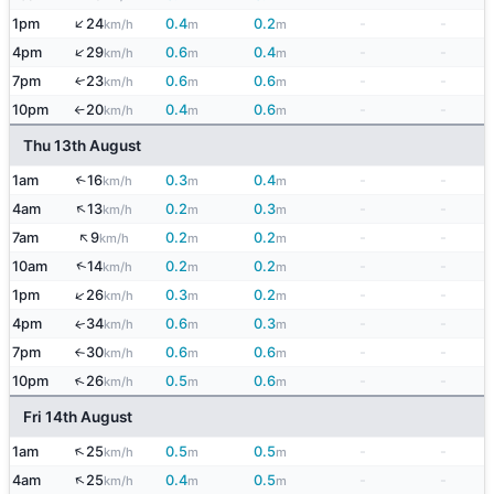
↑
1pm
24
0.4
0.2
-
-
km/h
m
m
↑
4pm
29
0.6
0.4
-
-
km/h
m
m
7pm
23
0.6
0.6
-
-
↑
km/h
m
m
10pm
20
0.4
0.6
-
-
km/h
m
m
↑
Thu 13th August
1am
16
0.3
0.4
-
-
↑
km/h
m
m
↑
4am
13
0.2
0.3
-
-
km/h
m
m
↑
7am
9
0.2
0.2
-
-
km/h
m
m
↑
10am
14
0.2
0.2
-
-
km/h
m
m
↑
1pm
26
0.3
0.2
-
-
km/h
m
m
4pm
34
0.6
0.3
-
-
↑
km/h
m
m
7pm
30
0.6
0.6
-
-
km/h
m
m
↑
↑
10pm
26
0.5
0.6
-
-
km/h
m
m
Fri 14th August
↑
1am
25
0.5
0.5
-
-
km/h
m
m
↑
4am
25
0.4
0.5
-
-
km/h
m
m