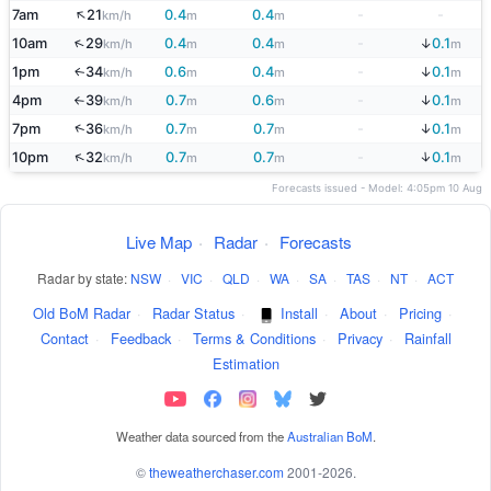
↑
7am
21
0.4
0.4
-
-
km/h
m
m
↑
↓
10am
29
0.4
0.4
-
0.1
km/h
m
m
m
↓
1pm
34
0.6
0.4
-
0.1
↑
km/h
m
m
m
↓
4pm
39
0.7
0.6
-
0.1
km/h
m
m
m
↑
↓
↑
7pm
36
0.7
0.7
-
0.1
km/h
m
m
m
↑
↓
10pm
32
0.7
0.7
-
0.1
km/h
m
m
m
Forecasts issued - Model: 4:05pm 10 Aug
Live Map
·
Radar
·
Forecasts
Radar by state:
NSW
·
VIC
·
QLD
·
WA
·
SA
·
TAS
·
NT
·
ACT
Old BoM Radar
·
Radar Status
·
Install
·
About
·
Pricing
·
Contact
·
Feedback
·
Terms & Conditions
·
Privacy
·
Rainfall
Estimation
Weather data sourced from the
Australian BoM
.
©
theweatherchaser.com
2001-2026.