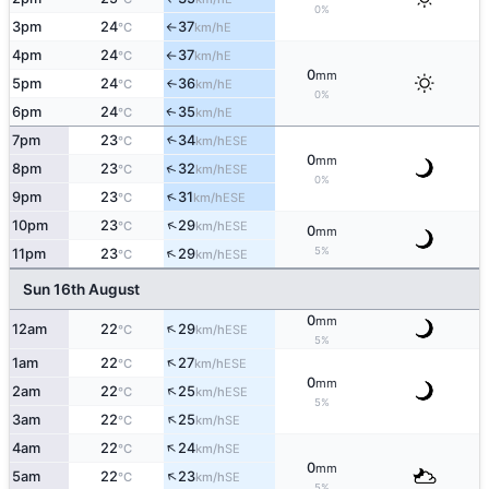
0%
3pm
24
37
E
°C
km/h
↑
4pm
24
37
E
°C
km/h
↑
0
mm
5pm
24
36
E
°C
km/h
↑
0%
6pm
24
35
E
↑
°C
km/h
7pm
23
34
↑
ESE
°C
km/h
0
mm
↑
8pm
23
32
ESE
°C
km/h
0%
↑
9pm
23
31
ESE
°C
km/h
↑
10pm
23
29
ESE
°C
km/h
0
mm
↑
5%
11pm
23
29
ESE
°C
km/h
Sun 16th August
0
mm
↑
12am
22
29
ESE
°C
km/h
5%
↑
1am
22
27
ESE
°C
km/h
0
mm
↑
2am
22
25
ESE
°C
km/h
5%
↑
3am
22
25
SE
°C
km/h
↑
4am
22
24
SE
°C
km/h
0
mm
↑
5am
22
23
SE
°C
km/h
5%