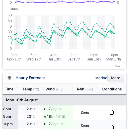
AEST
Hourly Forecast
Marine
More
Time
Temp
Wind
Rain
Conditions
(°C)
(km/h)
(mm)
Mon 10th August
↑
8pm
23
17
NE
°C
km/h
0
mm
↑
9pm
23
18
ENE
°C
km/h
↑
10pm
23
17
ENE
°C
km/h
0
mm