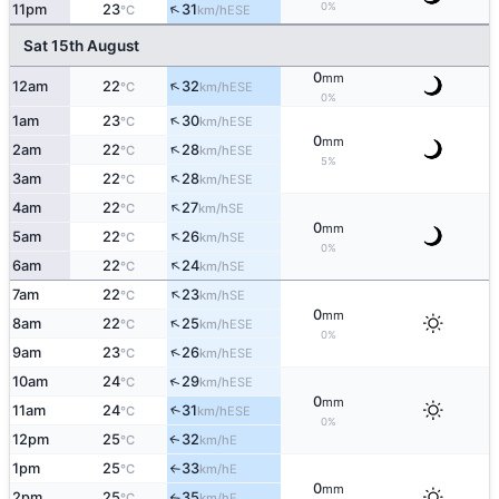
↑
0%
11pm
23
31
ESE
°C
km/h
Sat 15th August
0
mm
↑
12am
22
32
ESE
°C
km/h
0%
↑
1am
23
30
ESE
°C
km/h
0
mm
↑
2am
22
28
ESE
°C
km/h
5%
↑
3am
22
28
ESE
°C
km/h
↑
4am
22
27
SE
°C
km/h
0
mm
↑
5am
22
26
SE
°C
km/h
0%
↑
6am
22
24
SE
°C
km/h
↑
7am
22
23
SE
°C
km/h
0
mm
↑
8am
22
25
ESE
°C
km/h
0%
↑
9am
23
26
ESE
°C
km/h
↑
10am
24
29
ESE
°C
km/h
0
mm
11am
24
31
↑
ESE
°C
km/h
0%
12pm
25
32
E
↑
°C
km/h
1pm
25
33
E
°C
km/h
↑
0
mm
2pm
25
35
E
°C
km/h
↑