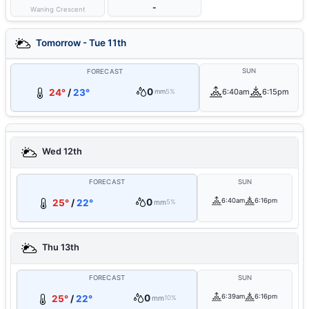
-
Waning Crescent
Tomorrow - Tue 11th
SUN
FORECAST
0
24°
/
23°
6:40am
6:15pm
mm
5%
Wed 12th
FORECAST
SUN
0
6:40am
6:16pm
25°
/
22°
mm
5%
Thu 13th
FORECAST
SUN
0
6:39am
6:16pm
25°
/
22°
mm
10%