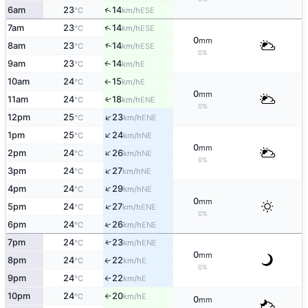
↑
6am
23
14
ESE
°C
km/h
↑
7am
23
14
ESE
°C
km/h
0
mm
↑
8am
23
14
ESE
°C
km/h
0%
9am
23
14
E
↑
°C
km/h
10am
24
15
E
°C
km/h
↑
0
mm
11am
24
18
↑
ENE
°C
km/h
0%
↑
12pm
25
23
ENE
°C
km/h
↑
1pm
25
24
NE
°C
km/h
0
mm
↑
2pm
24
26
NE
°C
km/h
0%
↑
3pm
24
27
NE
°C
km/h
↑
4pm
24
29
NE
°C
km/h
0
mm
↑
5pm
24
27
ENE
°C
km/h
0%
↑
6pm
24
26
ENE
°C
km/h
7pm
24
23
ENE
↑
°C
km/h
0
mm
8pm
24
22
E
↑
°C
km/h
0%
9pm
24
22
E
°C
km/h
↑
10pm
24
20
E
°C
km/h
↑
0
mm