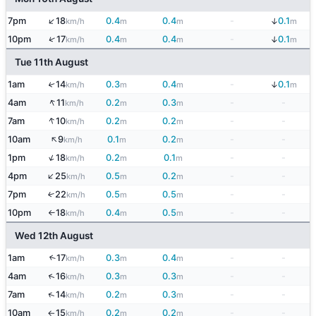
↑
↓
7pm
18
0.4
0.4
-
0.1
km/h
m
m
m
↓
↑
10pm
17
0.4
0.4
-
0.1
km/h
m
m
m
Tue 11th August
↓
1am
14
0.3
0.4
-
0.1
↑
km/h
m
m
m
↑
4am
11
0.2
0.3
-
-
km/h
m
m
↑
7am
10
0.2
0.2
-
-
km/h
m
m
↑
10am
9
0.1
0.2
-
-
km/h
m
m
↑
1pm
18
0.2
0.1
-
-
km/h
m
m
↑
4pm
25
0.5
0.2
-
-
km/h
m
m
7pm
22
0.5
0.5
-
-
↑
km/h
m
m
10pm
18
0.4
0.5
-
-
km/h
m
m
↑
Wed 12th August
1am
17
0.3
0.4
-
-
↑
km/h
m
m
↑
4am
16
0.3
0.3
-
-
km/h
m
m
↑
7am
14
0.2
0.3
-
-
km/h
m
m
10am
15
0.2
0.2
-
-
km/h
m
m
↑