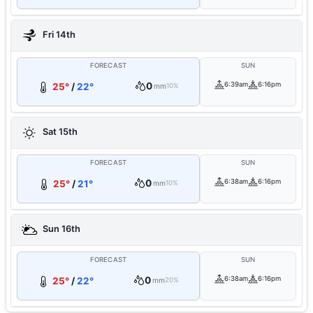
Fri 14th
FORECAST
SUN
0
6:39am
6:16pm
25°
/
22°
mm
10%
Sat 15th
FORECAST
SUN
0
6:38am
6:16pm
25°
/
21°
mm
10%
Sun 16th
FORECAST
SUN
0
6:38am
6:16pm
25°
/
22°
mm
20%