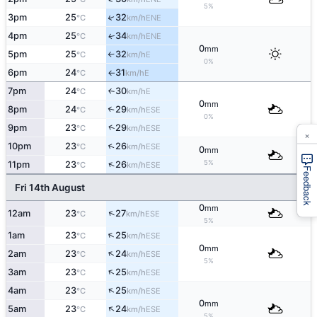
5%
↑
3pm
25
32
ENE
°C
km/h
4pm
25
34
ENE
↑
°C
km/h
0
mm
5pm
25
32
E
°C
km/h
↑
0%
6pm
24
31
E
°C
km/h
↑
7pm
24
30
E
°C
km/h
↑
0
mm
8pm
24
29
↑
ESE
°C
km/h
0%
↑
9pm
23
29
ESE
°C
km/h
×
↑
10pm
23
26
ESE
°C
km/h
0
mm
5%
↑
11pm
23
26
ESE
°C
km/h
Feedback
Fri 14th August
0
mm
↑
12am
23
27
ESE
°C
km/h
5%
↑
1am
23
25
ESE
°C
km/h
0
mm
↑
2am
23
24
ESE
°C
km/h
5%
↑
3am
23
25
ESE
°C
km/h
↑
4am
23
25
ESE
°C
km/h
0
mm
↑
5am
23
24
ESE
°C
km/h
5%