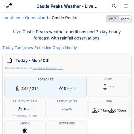
Castle Peaks Weather - Live & 7-Day Forecast | Queensland
Locations
Queensland
Castle Peaks
km/h
knots
Live Castle Peaks weather conditions and 7-day hourly
forecast with rainfall observations.
Today
|
Tomorrow
|
Extended
|
Graph
|
Hourly
Today - Mon 10th
Rainfall observed at
Kalpowar Crossing Tm
NOW
FORECAST
°C
0
24°
/
21°
mm
5%
RAIN SINCE 9AM
LATEST WIND
SUN
0
-
mm
km/h
6:41am
6:15pm
Yesterday:
0
mm
MOON
EXTREMES
🌒