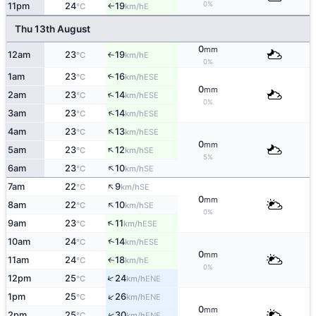
0%
11pm
24
19
E
°C
km/h
↑
Thu 13th August
0
mm
12am
23
19
E
°C
km/h
↑
0%
1am
23
16
↑
ESE
°C
km/h
0
mm
↑
2am
23
14
ESE
°C
km/h
0%
↑
3am
23
14
ESE
°C
km/h
↑
4am
23
13
ESE
°C
km/h
0
mm
↑
5am
23
12
SE
°C
km/h
5%
↑
6am
23
10
SE
°C
km/h
↑
7am
22
9
SE
°C
km/h
0
mm
↑
8am
22
10
SE
°C
km/h
0%
↑
9am
23
11
ESE
°C
km/h
↑
10am
24
14
ESE
°C
km/h
0
mm
11am
24
18
E
↑
°C
km/h
0%
↑
12pm
25
24
ENE
°C
km/h
↑
1pm
25
26
ENE
°C
km/h
0
mm
↑
2pm
25
30
ENE
°C
km/h