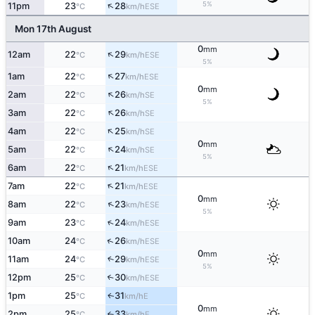
↑
5%
11pm
23
28
ESE
°C
km/h
Mon 17th August
0
mm
↑
12am
22
29
ESE
°C
km/h
5%
↑
1am
22
27
ESE
°C
km/h
0
mm
↑
2am
22
26
SE
°C
km/h
5%
↑
3am
22
26
SE
°C
km/h
↑
4am
22
25
SE
°C
km/h
0
mm
↑
5am
22
24
SE
°C
km/h
5%
↑
6am
22
21
ESE
°C
km/h
↑
7am
22
21
ESE
°C
km/h
0
mm
↑
8am
22
23
ESE
°C
km/h
5%
↑
9am
23
24
ESE
°C
km/h
↑
10am
24
26
ESE
°C
km/h
0
mm
11am
24
29
↑
ESE
°C
km/h
5%
12pm
25
30
↑
ESE
°C
km/h
1pm
25
31
E
↑
°C
km/h
0
mm
2pm
25
33
E
°C
km/h
↑