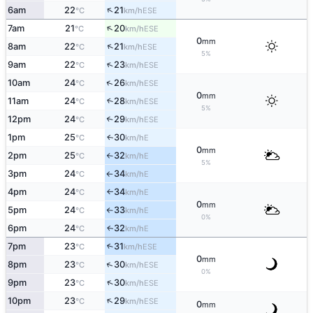
↑
6am
22
21
ESE
°C
km/h
↑
7am
21
20
ESE
°C
km/h
0
mm
↑
8am
22
21
ESE
°C
km/h
5%
↑
9am
22
23
ESE
°C
km/h
↑
10am
24
26
ESE
°C
km/h
0
mm
11am
24
28
↑
ESE
°C
km/h
5%
12pm
24
29
↑
ESE
°C
km/h
1pm
25
30
E
↑
°C
km/h
0
mm
2pm
25
32
E
°C
km/h
↑
5%
3pm
24
34
E
°C
km/h
↑
4pm
24
34
E
°C
km/h
↑
0
mm
5pm
24
33
E
°C
km/h
↑
0%
6pm
24
32
E
↑
°C
km/h
7pm
23
31
↑
ESE
°C
km/h
0
mm
↑
8pm
23
30
ESE
°C
km/h
0%
↑
9pm
23
30
ESE
°C
km/h
↑
10pm
23
29
ESE
°C
km/h
0
mm