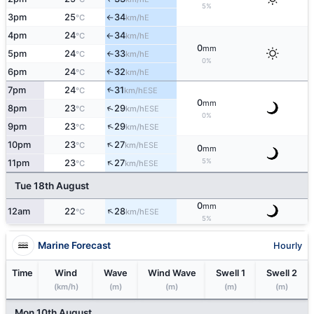
5%
3pm
25
34
E
°C
km/h
↑
4pm
24
34
E
°C
km/h
↑
0
mm
5pm
24
33
E
°C
km/h
↑
0%
6pm
24
32
E
↑
°C
km/h
7pm
24
31
↑
ESE
°C
km/h
0
mm
↑
8pm
23
29
ESE
°C
km/h
0%
↑
9pm
23
29
ESE
°C
km/h
↑
10pm
23
27
ESE
°C
km/h
0
mm
↑
5%
11pm
23
27
ESE
°C
km/h
Tue 18th August
0
mm
↑
12am
22
28
ESE
°C
km/h
5%
Marine Forecast
Hourly
Time
Wind
Wave
Wind Wave
Swell 1
Swell 2
(km/h)
(m)
(m)
(m)
(m)
Mon 10th August